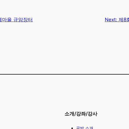
 공예마을 규암장터
Next:
제8
소개/강좌/강사
공방 소개