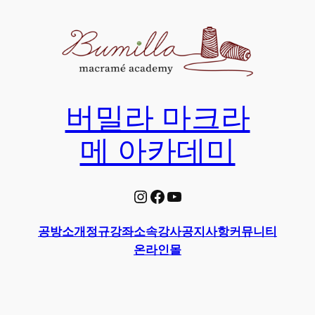
Skip
to
content
버밀라 마크라
메 아카데미
Instagram
Facebook
YouTube
공방소개
정규강좌
소속강사
공지사항
커뮤니티
온라인몰