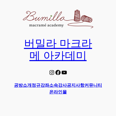
Skip
to
content
버밀라 마크라
메 아카데미
Instagram
Facebook
YouTube
공방소개
정규강좌
소속강사
공지사항
커뮤니티
온라인몰