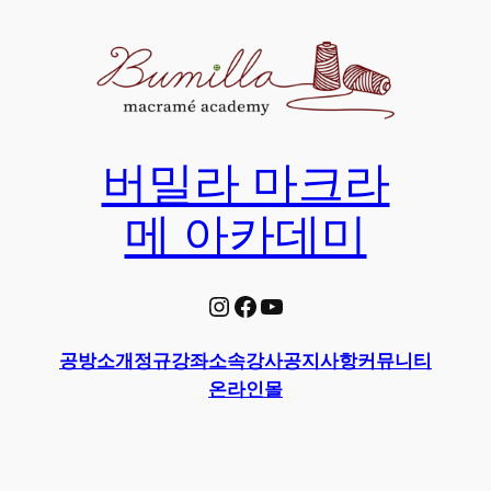
Skip
to
content
버밀라 마크라
메 아카데미
Instagram
Facebook
YouTube
공방소개
정규강좌
소속강사
공지사항
커뮤니티
온라인몰